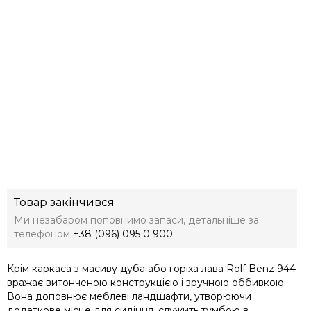
Товар закінчився
Ми незабаром поповнимо запаси, детальніше за
телефоном
+38 (096) 095 0 900
Крім каркаса з масиву дуба або горіха лава Rolf Benz 944
вражає витонченою конструкцією і зручною оббивкою.
Вона доповнює меблеві ландшафти, утворюючи
додаткове місце для сидіння, служить тумбою в