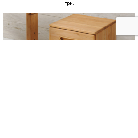
грн.
Тумба "Mobile Desk Base"
Team7
грн.