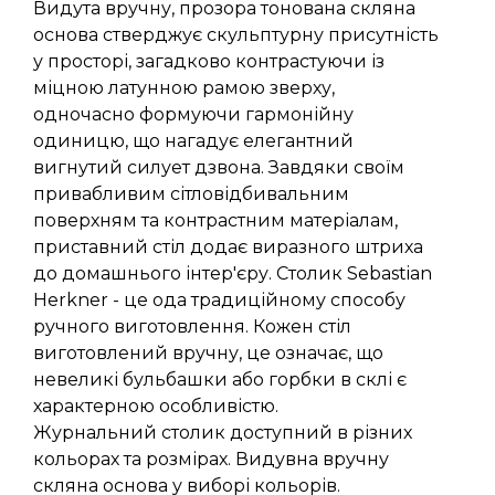
Видута вручну, прозора тонована скляна
основа стверджує скульптурну присутність
у просторі, загадково контрастуючи із
міцною латунною рамою зверху,
одночасно формуючи гармонійну
одиницю, що нагадує елегантний
вигнутий силует дзвона. Завдяки своїм
привабливим сітловідбивальним
поверхням та контрастним матеріалам,
приставний стіл додає виразного штриха
до домашнього інтер'єру. Столик Sebastian
Herkner - це ода традиційному способу
ручного виготовлення. Кожен стіл
виготовлений вручну, це означає, що
невеликі бульбашки або горбки в склі є
характерною особливістю.
Журнальний столик доступний в різних
кольорах та розмірах. Видувна вручну
скляна основа у виборі кольорів.