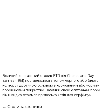
Великий, елегантний столик ETR від Charles and Ray
Eames (1951) поставляється з топом чорного або білого
кольору і дротяною основою з хромованим або чорним
порошковим покриттям. Завдяки своїй еліптичній формі
він швидко отримав прізвисько «стіл для серфінгу».
←
Столи та столики