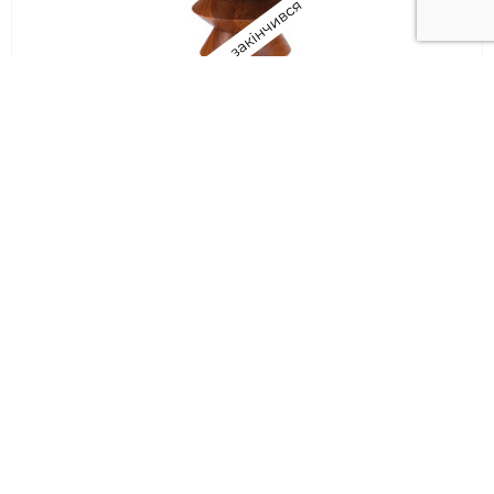
Табурет CLA Stools
Vitra
грн.