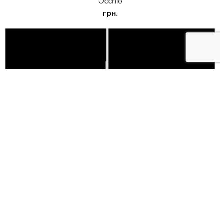
Occhio
грн.
Торшер Io Lettura C
Occhio
грн.