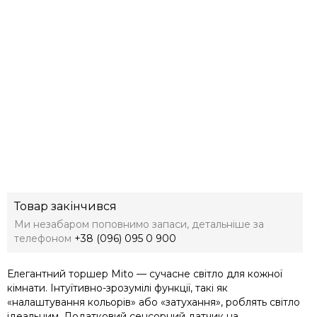
Товар закінчився
Ми незабаром поповнимо запаси, детальніше за
телефоном
+38 (096) 095 0 900
Елегантний торшер Mito — сучасне світло для кожної
кімнати. Інтуїтивно-зрозумілі функції, такі як
«налаштування кольорів» або «затухання», роблять світло
ідеальним. Додатковий сенсорний датчик на