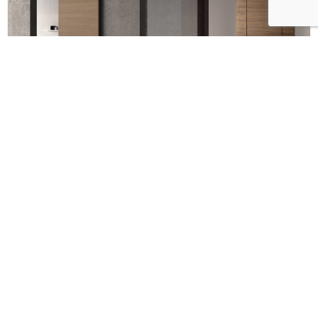
Двері FILA SLIDING
Barausse
грн.