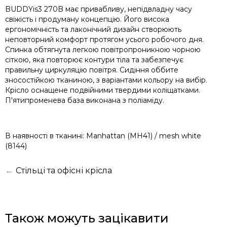
BUDDYis3 270B має привабливу, непідвладну часу
свіжість і продуману концепцію. Його висока
ергономічність та лаконічний дизайн створюють
неповторний комфорт протягом усього робочого дня.
Спинка обтягнута легкою повітропроникною чорною
сіткою, яка повторює контури тіла та забезпечує
правильну циркуляцію повітря. Сидіння оббите
зносостійкою тканиною, з варіантами кольору на вибір.
Крісло оснащене подвійними твердими коліщатками.
П'ятипроменева база виконана з поліаміду.
В наявності в тканині: Manhattan (MH41) / mesh white
(8144)
←
Стільці та офісні крісла
Також можуть зацікавити