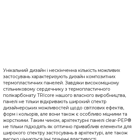
Унікальний дизайн і нескінченна кількість можливих
застосувань характеризують дизайн композитних
термопластичних панелей. Завдяки високоміцному
стільниковому сердечнику з термопластичного
полікарбонату TRIcore нашого власного виробництва,
панелі не тільки відкривають широкий спектр
дизайнерських можливостей щодо світлових ефектів,
форм і кольорів, але вони також є особливо міцними та
жорсткими. Таким чином, архітектурні панелі clear-PEP®
не тільки підходять як оптично привабливі елементи для
широкого спектру застосувань в архітектурі, але також
високо цінуються їхні технічні властивості.