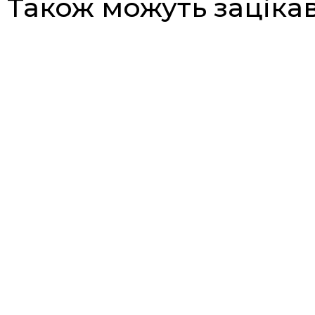
Також можуть заціка
Світильник Підвісний Airport Lamp
Світильн
Louis Poulsen