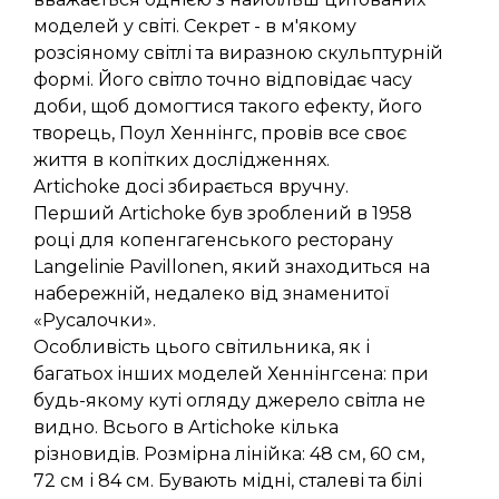
моделей у світі. Секрет - в м'якому
розсіяному світлі та виразною скульптурній
формі. Його світло точно відповідає часу
доби, щоб домогтися такого ефекту, його
творець, Поул Хеннінгс, провів все своє
життя в копітких дослідженнях.
Artichoke досі збирається вручну.
Перший Artichoke був зроблений в 1958
році для копенгагенського ресторану
Langelinie Pavillonen, який знаходиться на
набережній, недалеко від знаменитої
«Русалочки».
Особливість цього світильника, як і
багатьох інших моделей Хеннінгсена: при
будь-якому куті огляду джерело світла не
видно. Всього в Artichoke кілька
різновидів. Розмірна лінійка: 48 см, 60 см,
72 см і 84 см. Бувають мідні, сталеві та білі